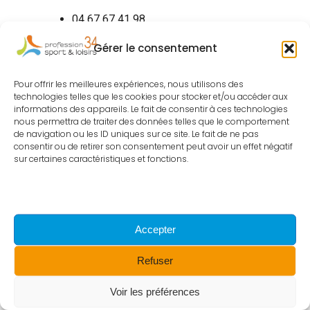
04 67 67 41 98
06 64 03 82 34
Gérer le consentement
amelie.poudevigne@profession-
sport-loisirs.fr
Pour offrir les meilleures expériences, nous utilisons des
technologies telles que les cookies pour stocker et/ou accéder aux
informations des appareils. Le fait de consentir à ces technologies
Renaud LEULIER
: Chargé de mission
nous permettra de traiter des données telles que le comportement
de navigation ou les ID uniques sur ce site. Le fait de ne pas
pôle conseil et co-animateur guid’asso
consentir ou de retirer son consentement peut avoir un effet négatif
sur certaines caractéristiques et fonctions.
Accepter
Refuser
Voir les préférences