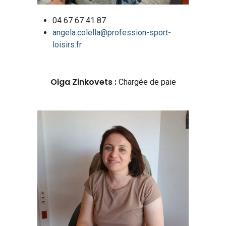
04 67 67 41 87
angela.colella@profession-sport-
loisirs.fr
Olga Zinkovets :
Chargée
de paie