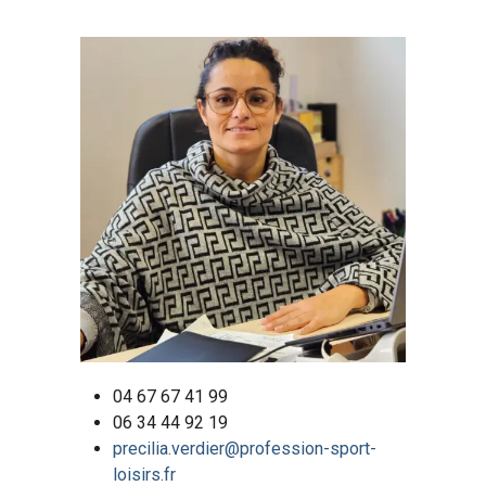
04 67 67 41 99
06 34 44 92 19
precilia.verdier@profession-sport-
loisirs.fr