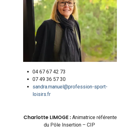
04 67 67 42 73
07 49 36 57 30
sandra.manuel@profession-sport-
loisirs.fr
Charlotte LIMOGE :
Animatrice référente
du Pôle Insertion – CIP