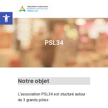
Skip
to
Ouvrir la barre d’outils
main
content
PSL34
Notre objet
L’association PSL34 est stucturé autour
de 3 grands pôles :