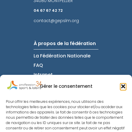
34080 MONTPELLIER
04 67 67 42 72
contact@gepslm.org
À propos de la fédération
La Fédération Nationale
FAQ
Intranet
Gérer le consentement
Informations utiles
Pour offrir les meilleures expériences, nous utilisons des
technologies telles que les cookies pour stocker et/ou accéder aux
Mentions Légales
informations des appareils. Le fait de consentir à ces technologies
nous permettra de traiter des données telles que le comportement
Politique de
de navigation ou les ID uniques sur ce site. Le fait de ne pas
confidentiatlité
consentir ou de retirer son consentement peut avoir un effet négatif